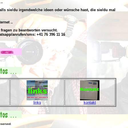
..
alls sie/du irgendwelche ideen oder wünsche hast, die sie/du mal
ernet ..
 fragen zu beantworten versucht.
atsapp/anrufen/sms: +41 76 396 11 16
links
kontakt
eserved.