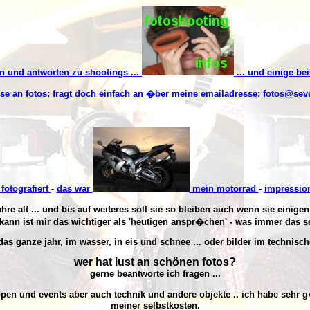
n und antworten zu shootings ...
... und einige be
sse an fotos: fragt doch einfach an �ber meine emailadresse:
fotos@sev
fotografiert
-
das war
mein motorrad
-
impressio
re alt ... und bis auf weiteres soll sie so bleiben auch wenn sie einigen
 kann ist mir das wichtiger als 'heutigen anspr�chen' - was immer das s
as ganze jahr, im wasser, in eis und schnee ... oder bilder im technisch
wer hat lust an schönen fotos?
gerne beantworte ich fragen ...
uppen und events aber auch technik und andere objekte .. ich habe sehr 
meiner selbstkosten.