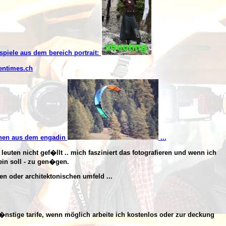
ispiele aus dem bereich portrait:
entimes.ch
nen aus dem engadin
...
 leuten nicht gef�llt .. mich fasziniert das fotografieren und wenn ich
ein soll - zu gen�gen.
en oder architektonischen umfeld ...
g�nstige tarife, wenn möglich arbeite ich kostenlos oder zur deckung