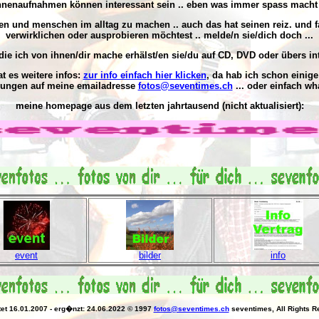
nnenaufnahmen können interessant sein .. eben was immer spass macht 
gen und
menschen im alltag
zu machen .. auch das hat seinen reiz. und f
verwirklichen oder ausprobieren möchtest .. melde/n sie/dich doch ...
 die ich von ihnen/dir mache erhälst/en sie/du auf CD, DVD oder übers int
at es weitere infos:
zur info einfach hier klicken
, da hab ich schon einige
egungen auf meine emailadresse
fotos@seventimes.ch
... oder einfach wh
meine homepage aus dem letzten jahrtausend (nicht aktualisiert):
event
bilder
info
tet 16.01.2007 - erg�nzt: 24.06.2022 © 1997
fotos@seventimes.ch
seventimes, All Rights R